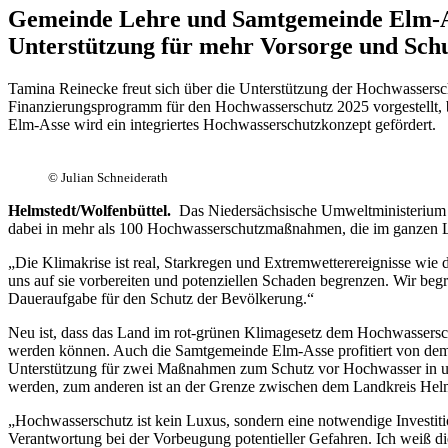
Gemeinde Lehre und Samtgemeinde Elm-As
Unterstützung für mehr Vorsorge und Sch
Tamina Reinecke freut sich über die Unterstützung der Hochwasser
Finanzierungsprogramm für den Hochwasserschutz 2025 vorgestellt, b
Elm-Asse wird ein integriertes Hochwasserschutzkonzept gefördert.
© Julian Schneiderath
Helmstedt/Wolfenbüttel.
Das Niedersächsische Umweltministerium h
dabei in mehr als 100 Hochwasserschutzmaßnahmen, die im ganzen La
„Die Klimakrise ist real, Starkregen und Extremwetterereignisse wi
uns auf sie vorbereiten und potenziellen Schaden begrenzen. Wir be
Daueraufgabe für den Schutz der Bevölkerung.“
Neu ist, dass das Land im rot-grünen Klimagesetz dem Hochwasserschu
werden können. Auch die Samtgemeinde Elm-Asse profitiert von dem
Unterstützung für zwei Maßnahmen zum Schutz vor Hochwasser in und
werden, zum anderen ist an der Grenze zwischen dem Landkreis Helm
„Hochwasserschutz ist kein Luxus, sondern eine notwendige Investit
Verantwortung bei der Vorbeugung potentieller Gefahren. Ich weiß di