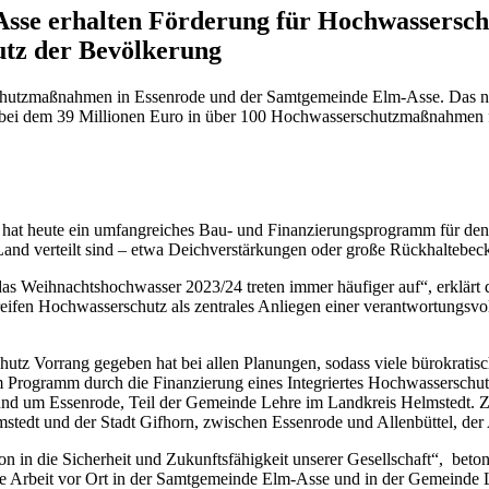
se erhalten Förderung für Hochwassersch
utz der Bevölkerung
schutzmaßnahmen in Essenrode und der Samtgemeinde Elm-Asse. Das ni
ei dem 39 Millionen Euro in über 100 Hochwasserschutzmaßnahmen fließ
at heute ein umfangreiches Bau- und Finanzierungsprogramm für den 
nd verteilt sind – etwa Deichverstärkungen oder große Rückhaltebec
e das Weihnachtshochwasser 2023/24 treten immer häufiger auf“, erklä
greifen Hochwasserschutz als zentrales Anliegen einer verantwortungs
tz Vorrang gegeben hat bei allen Planungen, sodass viele bürokratisc
 Programm durch die Finanzierung eines Integriertes Hochwasserschu
 um Essenrode, Teil der Gemeinde Lehre im Landkreis Helmstedt. Zum
stedt und der Stadt Gifhorn, zwischen Essenrode und Allenbüttel, de
ion in die Sicherheit und Zukunftsfähigkeit unserer Gesellschaft“, b
e Arbeit vor Ort in der Samtgemeinde Elm-Asse und in der Gemeinde Le