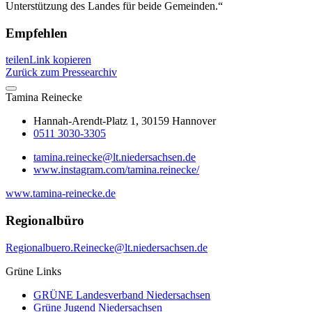
Unterstützung des Landes für beide Gemeinden.“
Empfehlen
teilen
Link kopieren
Zurück zum Pressearchiv
Tamina
Reinecke
Hannah-Arendt-Platz 1, 30159 Hannover
0511 3030-3305
tamina.reinecke@lt.niedersachsen.de
www.instagram.com/tamina.reinecke/
www.tamina-reinecke.de
Regionalbüro
Regionalbuero.Reinecke@lt.niedersachsen.de
Grüne Links
GRÜNE Landesverband Niedersachsen
Grüne Jugend Niedersachsen