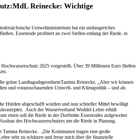
utz
:
MdL Reinecke: Wichtige
edersächsische Umweltministerium hat ein umfangreiches
en. Essenrode profitiert an zwei Stellen entlang der Riede, in
Hochwasserschutz 2025 vorgestellt. Über 39 Millionen Euro fließen
ken.
rt die grüne LandtagsabgeordneteTamina Reinecke, „Aber wir können
vollen und vorausschauenden Umwelt- und Klimapolitik – und als
he Hürden abgeschafft wurden und nun schneller Mittel bewilligt
tzkonzeptes. Auch der Wasserverband Weddel-Lehre erhält
 einen soll die Riede in der Dorfmitte Essenrodes aufgeweitet
r Ausbau des Hochwasserschutzes um die Riede in Planung.
etont Tamina Reinecke. „Die Kommunen tragen eine große
hre sehr zu schätzen und freue mich über die finanzielle