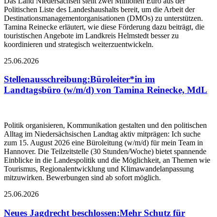
Das Land Niedersachsen stellt zwei Millionen Euro aus der
Politischen Liste des Landeshaushalts bereit, um die Arbeit der
Destinationsmanagementorganisationen (DMOs) zu unterstützen.
Tamina Reinecke erläutert, wie diese Förderung dazu beiträgt, die
touristischen Angebote im Landkreis Helmstedt besser zu
koordinieren und strategisch weiterzuentwickeln.
25.06.2026
Stellenausschreibung
:
Büroleiter*in im
Landtagsbüro (w/m/d) von Tamina Reinecke, MdL
Politik organisieren, Kommunikation gestalten und den politischen
Alltag im Niedersächsischen Landtag aktiv mitprägen: Ich suche
zum 15. August 2026 eine Büroleitung (w/m/d) für mein Team in
Hannover. Die Teilzeitstelle (30 Stunden/Woche) bietet spannende
Einblicke in die Landespolitik und die Möglichkeit, an Themen wie
Tourismus, Regionalentwicklung und Klimawandelanpassung
mitzuwirken. Bewerbungen sind ab sofort möglich.
25.06.2026
Neues Jagdrecht beschlossen
:
Mehr Schutz für