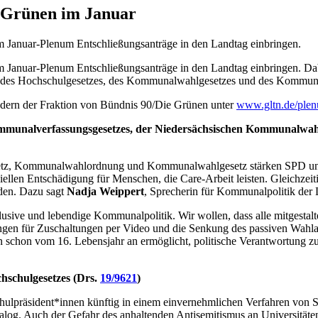
d Grünen im Januar
Januar-Plenum Entschließungsanträge in den Landtag einbringen.
Januar-Plenum Entschließungsanträge in den Landtag einbringen. Da
le des Hochschulgesetzes, des Kommunalwahlgesetzes und des Kommuna
edern der Fraktion von Bündnis 90/Die Grünen unter
www.gltn.de/ple
ommunalverfassungsgesetzes, der Niedersächsischen Kommunalwa
etz, Kommunalwahlordnung und Kommunalwahlgesetz stärken SPD und 
iellen Entschädigung für Menschen, die Care-Arbeit leisten. Gleichzei
rden. Dazu sagt
Nadja Weippert
, Sprecherin für Kommunalpolitik der
klusive und lebendige Kommunalpolitik. Wir wollen, dass alle mitgesta
gen für Zuschaltungen per Video und die Senkung des passiven Wahlalte
schon vom 16. Lebensjahr an ermöglicht, politische Verantwortung z
hschulgesetzes (Drs.
19/9621
)
lpräsident*innen künftig in einem einvernehmlichen Verfahren von Se
ialog. Auch der Gefahr des anhaltenden Antisemitismus an Universitäte