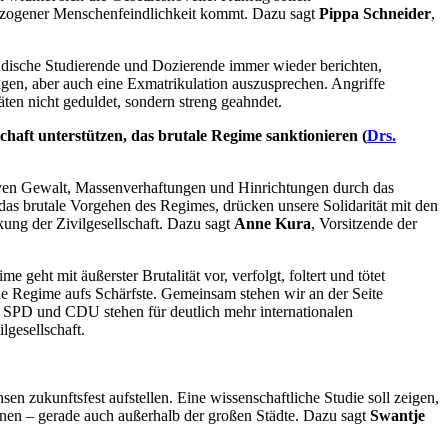
bezogener Menschenfeindlichkeit kommt. Dazu sagt
Pippa Schneider
,
üdische Studierende und Dozierende immer wieder berichten,
gen, aber auch eine Exmatrikulation auszusprechen. Angriffe
en nicht geduldet, sondern streng geahndet.
schaft unterstützen, das brutale Regime sanktionieren (
Drs.
siven Gewalt, Massenverhaftungen und Hinrichtungen durch das
as brutale Vorgehen des Regimes, drücken unsere Solidarität mit den
kung der Zivilgesellschaft. Dazu sagt
Anne Kura
, Vorsitzende der
eht mit äußerster Brutalität vor, verfolgt, foltert und tötet
he Regime aufs Schärfste. Gemeinsam stehen wir an der Seite
t SPD und CDU stehen für deutlich mehr internationalen
lgesellschaft.
 zukunftsfest aufstellen. Eine wissenschaftliche Studie soll zeigen,
nnen – gerade auch außerhalb der großen Städte. Dazu sagt
Swantje