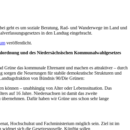
bei geht es um soziale Beratung, Rad- und Wanderwege im Land und
lverfassungsgesetzes in den Landtag eingebracht.
num
veröffentlicht.
hlordnung und des Niedersächsischen Kommunalwahlgesetzes
Grüne das kommunale Ehrenamt und machen es attraktiver – durch
tig sorgen die Neuerungen für stabile demokratische Strukturen und
 Landtagsfraktion von Bündnis 90/Die Grünen:
lten können – unabhängig von Alter oder Lebenssituation. Das
rs auf 16 Jahre. Niedersachsen ist damit das zweite
u übernehmen. Dafür haben wir Grüne uns schon sehr lange
nat, Hochschulrat und Fachministerium möglich sein. Ziel ist im
n widmet sich die Gesetzesnovelle. Künftig sollen