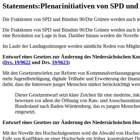
Statements
:
Plenarinitiativen von SPD un
Die Fraktionen von SPD und Bündnis 90/Die Grünen werden auch im 
Die Fraktionen von SPD und Bündnis 90/Die Grünen werden auch im 
eine Resolution zur Lage in Iran. Darüber hinaus werden die Novel
Im Laufe der Landtagssitzungen werden sämtliche Reden von Mitgli
Entwurf eines Gesetzes zur Änderung des Niedersächsischen K
(
Drs. 19/9622
und Drs.
19/9623
)
Mit den Gesetzentwürfen zur Reform von Kommunalverfassungsges
mehr Jugendbeteiligung, digitale Teilhabe und Erweiterung der finanz
dafür, dass die Interessen junger Menschen stärker berücksichtigt we
Dieser Gesetzentwurf setzt klare Zeichen für eine moderne, in
beweisen vor allem die Öffnung von Rats- und Ausschusssitzun
Bundesland nach Baden-Württemberg, das es jungen Menschen 
eingesetzt.
Entwurf eines Gesetzes zur Änderung des Niedersächsischen Hoc
Mit der Novelle des Hochschulgesetzes wird die Abwahl von Hochschu
Falle von Konflikten an einer Hochschule ein früher, konstruktiver D