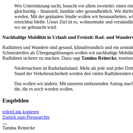
Wer Unterstützung sucht, braucht vor allem zweierlei: einen ei
gleichzeitig – finanziell, familiär oder gesundheitlich. Wir dür
werden. Mit der geplanten Studie wollen wir herausarbeiten, 
erreichbar bleibt. Unser Ziel ist es, wohnortnahe und verständl
wo sie gebraucht wird.
Nachhaltige Mobilität in Urlaub und Freizeit: Rad- und Wanderw
Radfahren und Wandern sind gesund, klimafreundlich und ein zentra
Schutzstreifen als Übergangslösungen wollen wir nachhaltige Mobilitä
Radfahren sicherer zu machen. Dazu sagt
Tamina Reinecke
, touris
Niedersachsen ist Radurlaubsland. Mehr als jede und jeder Drit
Stand der Verkehrssicherheit werden den vielen Radfahrenden d
Das wollen wir ändern. Mit unserem umfassenden Antrag machen
die, die es noch werden wollen.
Empfehlen
teilen
Link kopieren
Zurück zum Pressearchiv
Tamina
Reinecke