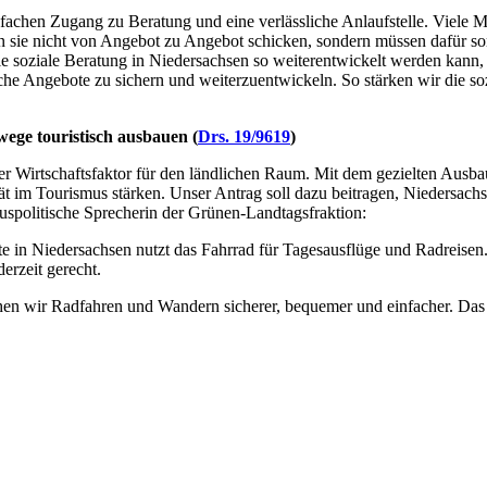
nfachen Zugang zu Beratung und eine verlässliche Anlaufstelle. Viele 
fen sie nicht von Angebot zu Angebot schicken, sondern müssen dafür sorg
wie soziale Beratung in Niedersachsen so weiterentwickelt werden kan
iche Angebote zu sichern und weiterzuentwickeln. So stärken wir die soz
ege touristisch ausbauen (
Drs. 19/9619
)
ler Wirtschaftsfaktor für den ländlichen Raum. Mit dem gezielten Au
t im Tourismus stärken. Unser Antrag soll dazu beitragen, Niedersachs
muspolitische Sprecherin der Grünen-Landtagsfraktion:
te in Niedersachsen nutzt das Fahrrad für Tagesausflüge und Radreisen.
erzeit gerecht.
 wir Radfahren und Wandern sicherer, bequemer und einfacher. Das si