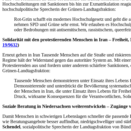
Hochschulleitungen mit Sanktionen bis hin zur Exmatrikulation rea
hochschulpolitische Sprecherin der Grünen-Landtagsfraktion:
Rot-Grün schafft ein modernes Hochschulgesetz und geht die a
nehmen SPD und Grüne sehr ernst. Wir erlauben es Hochschulpr
oder Bedrohungen mit antisemitischem, rassistischem, queerfe
Solidarität mit den protestierenden Menschen in Iran – Freiheit, 
19/9632
)
Erneut gehen in Iran Tausende Menschen auf die Straße und riskiere
Regime hält der Widerstand gegen das autoritäre System an. Mit ein
Protestierenden aus und fordern unter anderem schärfere Sanktionen, 
Grünen-Landtagsfraktion:
Tausende Menschen demonstrieren unter Einsatz ihres Lebens für
Demonstrierende und unterdrückt die Bevölkerung systematisch
der Menschen in Iran, die unter Einsatz ihres Lebens für Fre
Druck, wirksame Konsequenzen für die Verantwortlichen, Solida
Soziale Beratung in Niedersachsen weiterentwickeln – Zugänge
Damit Menschen in schwierigen Lebenslagen schneller die passende Hi
wie Beratungsangebote besser auffindbar, niedrigschwelliger und stä
Schendel
, sozialpolitische Sprecherin der Landtagsfraktion von Bün