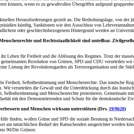
gieren können, wenn es zu gewaltvollen Übergriffen aufgrund gruppen
ktuellen Herausforderungen gezielt an. Die Bedrohungslage, von der j
äsidien künftig, Sanktionen wie den Ausschluss von Lehrveranstaltun
indlichem oder geschlechtsbezogenem Hintergrund werden an Universität
Menschenrechte und Rechtsstaatlichkeit sind unteilbar. Zivilgesell
n ihr Leben für Freiheit und die Ablösung des Regimes. Trotz der mas
er gemeinsamen Resolution von Grünen, SPD und CDU verurteilen wir d
eine Listung der Revolutionsgarden als Terrororganisation und die Stär
 Freiheit, Selbstbestimmung und Menschenrechte. Das iranische Regime g
. Wir verurteilen die Gewalt und die Unterdrückung durch das Iranisc
iheit, Selbstbestimmung und Menschenrechte protestieren. Gemeinsam mi
rität mit den Demonstrierenden und Schutz für die demokratische Zivi
 verbessern und Menschen wirksam unterstützen (Drs.
19/9620
)
lfe finden, wollen Grüne und SPD die soziale Beratung in Niedersachsen
rker am tatsächlichen Bedarf der Ratsuchenden ausgerichtet werden kö
dnis 90/Die Grünen: