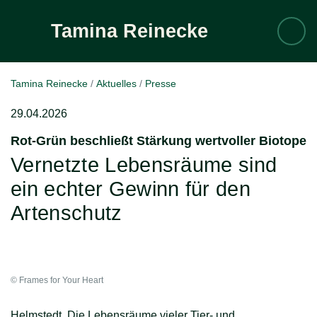
Tamina
Reinecke
Zum Inhalt
Tamina Reinecke
Aktuelles
Presse
29.04.2026
Rot-Grün beschließt Stärkung wertvoller Biotope
:
Vernetzte Lebensräume sind
ein echter Gewinn für den
Artenschutz
© Frames for Your Heart
Helmstedt. Die Lebensräume vieler Tier- und